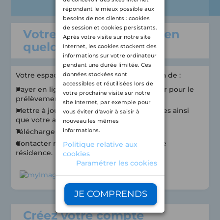
répondant le mieux possible aux
besoins de nos clients : cookies
de session et cookies persistants.
Votre espace locataire en
Après votre visite sur notre site
quelques mots...
Internet, les cookies stockent des
informations sur votre ordinateur
pendant une durée limitée. Ces
données stockées sont
Votre espace personnalisé vous permettra de :
accessibles et réutilisées lors de
Payer en ligne, modifier votre RIB et opter pour le
votre prochaine visite sur notre
prélèvement automatique.
site Internet, par exemple pour
Mettre à jour vos informations personnelles ainsi
vous éviter d'avoir à saisir à
que votre assurance.
nouveau les mêmes
informations.
Télécharger vos avis d'échéance.
Contacter nos équipes en charge de votre
Politique relative aux
résidence.
cookies
Paramétrer les cookies
JE COMPRENDS
Créez votre compte